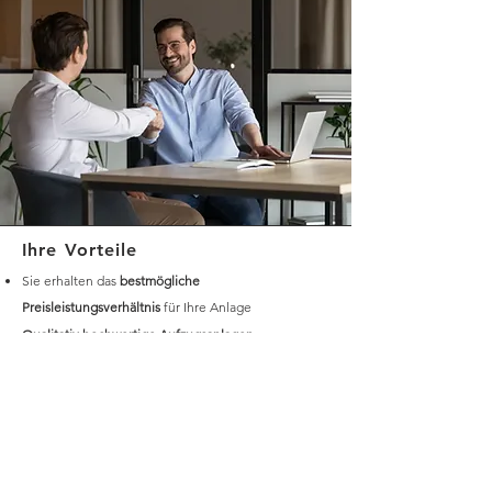
Ihre Vorteile
Sie erhalten das
bestmögliche
Preisleistungsverhältnis
für Ihre Anlage
Qualitativ hochwertige Aufzugsanlagen
Sie erfüllen zukünftig Ihre Betreiberpflichten
vollumfänglich
Reduzierung
Ihres
Betreiber- und Haftungsrisikos
Effizienter Betrieb
Ihrer Aufzugsanlagen
Erhöhte Verfügbarkeit
Ihrer Aufzugsanlagen